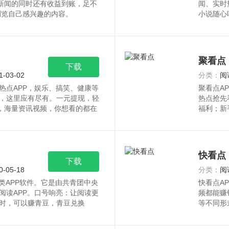
看新闻的同时还有收益到账，足不
闻、实时
浏览自己感兴趣的内容。
小说随心
任
聚看点
下载
1-03-02
分类：
阅
热点APP，娱乐、搞笑、健康等
聚看点A
，这里应有尽有。一元提现，轻
热点抢先
彩，海量资讯视频，你想看的都在
福利；新
的头条
快看点
下载
0-05-18
分类：
阅
类APP软件。它是由共青团中央
快看点A
阅读APP。口号响亮：让阅读更
频都能赚
时，可以赚青豆，青豆兑换
等不同形