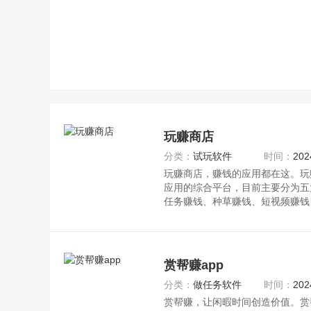
玩赚商店
分类：
试玩软件
时间：
202
玩赚商店，赚钱的应用都在这。玩
应用的综合平台，目前主要分为五
任务赚钱、种草赚钱、短视频赚钱
赏帮赚app
分类：
做任务软件
时间：
202
赏帮赚，让闲暇时间创造价值。赏