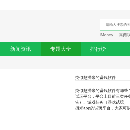
iMoney
高佣
新闻资讯
专题大全
排行榜
类似趣攒米的赚钱软件
类似趣攒米的赚钱软件有哪些
试玩平台，平台上目前三类任
告）、游戏任务（游戏试玩）
攒米app的试玩平台，大家可