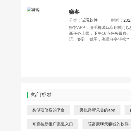
赚客
分类：
试玩软件
时间：
202
赚客APP，用手机试玩应用就可以
新任务上限，下午16点任务最多
玩、签到、截图，海量任务轻松*
赚客APP特
热门标签
类似项侠客的平台
类似得帮悬赏的app
夸克拉新推广渠道入口
陪富豪聊天赚钱的软件