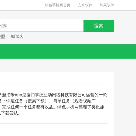
绿色手机网首页
安卓软件
苹果软件
联盟
蝉试客
？趣攒米app是厦门掌纹互动网络科技有限公司运营的一款
务：快速任务（搜索下载）、简单任务（观看视频广
，完成任何一个任务都有收益。绿色手机网整理了类似趣
以下载尝试。