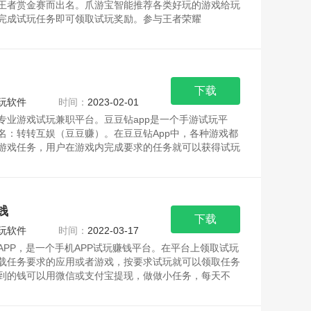
王者赏金赛而出名。爪游宝智能推荐各类好玩的游戏给玩
完成试玩任务即可领取试玩奖励。参与王者荣耀
下载
玩软件
时间：
2023-02-01
专业游戏试玩兼职平台。豆豆钻app是一个手游试玩平
名：转转互娱（豆豆赚）。在豆豆钻App中，各种游戏都
游戏任务，用户在游戏内完成要求的任务就可以获得试玩
钱
下载
玩软件
时间：
2022-03-17
APP，是一个手机APP试玩赚钱平台。在平台上领取试玩
载任务要求的应用或者游戏，按要求试玩就可以领取任务
到的钱可以用微信或支付宝提现，做做小任务，每天不