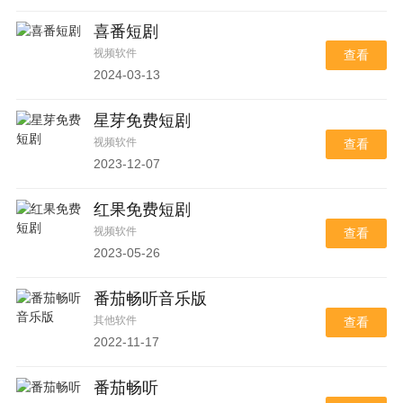
喜番短剧
视频软件
查看
2024-03-13
星芽免费短剧
视频软件
查看
2023-12-07
红果免费短剧
视频软件
查看
2023-05-26
番茄畅听音乐版
其他软件
查看
2022-11-17
番茄畅听