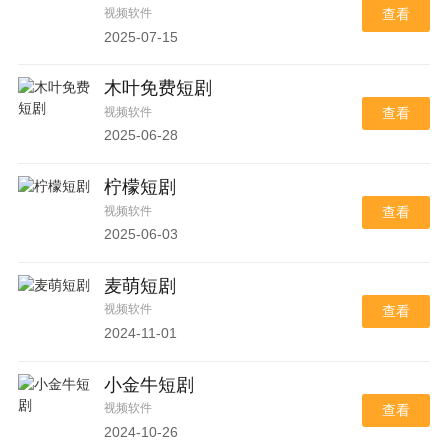
视频软件
查看
2025-07-15
木叶免费短剧
视频软件
查看
2025-06-28
柠檬短剧
视频软件
查看
2025-06-03
麦萌短剧
视频软件
查看
2024-11-01
小金牛短剧
视频软件
查看
2024-10-26