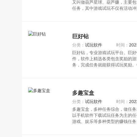
又叫做葫芦星球、葫芦赚，主要包
任务，其中游戏试玩不仅有活动冲
巨好钻
分类：
试玩软件
时间：
202
巨好钻，专业游戏试玩平台。巨好
件，软件上精选各类包含奖励的游
务，完成任务就能获得试玩奖励。
多趣宝盒
分类：
试玩软件
时间：
202
多趣宝盒，多种任务综合，做任务
以手机软件下载试玩任务为主的任
游戏、娱乐等多种类型的赚钱任务