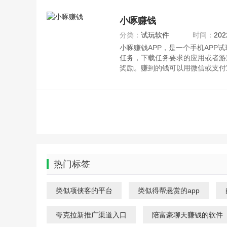
小啄赚钱
分类：
试玩软件
时间：
202
小啄赚钱APP，是一个手机APP
任务，下载任务要求的应用或者游
奖励。赚到的钱可以用微信或支付
热门标签
类似项侠客的平台
类似得帮悬赏的app
夸克拉新推广渠道入口
陪富豪聊天赚钱的软件