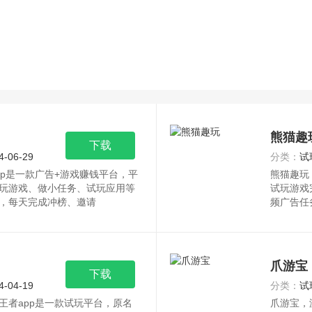
熊猫趣
下载
4-06-29
分类：
试
p是一款广告+游戏赚钱平台，平
熊猫趣玩
玩游戏、做小任务、试玩应用等
试玩游戏
，每天完成冲榜、邀请
频广告任
爪游宝
下载
4-04-19
分类：
试
王者app是一款试玩平台，原名
爪游宝，