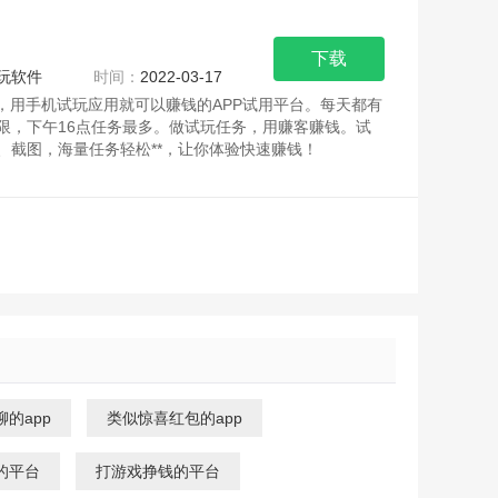
下载
玩软件
时间：
2022-03-17
P，用手机试玩应用就可以赚钱的APP试用平台。每天都有
限，下午16点任务最多。做试玩任务，用赚客赚钱。试
、截图，海量任务轻松**，让你体验快速赚钱！
特
的app
类似惊喜红包的app
的平台
打游戏挣钱的平台