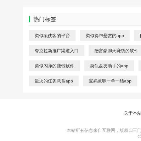
热门标签
类似项侠客的平台
类似得帮悬赏的app
夸克拉新推广渠道入口
陪富豪聊天赚钱的软件
类似闪挣的赚钱软件
类似盘友助手的app
最火的任务悬赏app
宝妈兼职一单一结app
关于本
本站所有信息来自互联网，版权归三门峡
C