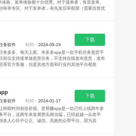
接单体验、发单体验都十分优秀。对于接单者，有首发单、
秒审单专区。对于发单者，有先发后审权限（需要信誉优
下载
任务软件
时间：
2024-09-19
任务多多、每天上新。米多多app是一款手机任务悬赏平
目前仅支持接单做悬赏任务，不支持在线发布悬赏，发布
联系官方客服，但是其他方面和行业内其他平台都差
pp
下载
任务软件
时间：
2024-01-17
让闲暇时间创造价值。赏帮赚app是一款已经上线两年多
务平台，这两年来发展势头相当猛，已经超越一众老平
很多人心目中公正、诚信、高效的众帮平台。因为其