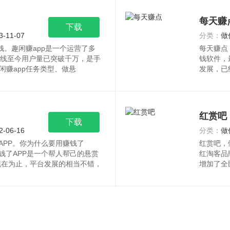
每天赚
下载
3-11-07
分类：
做
钱。趣闲赚app是一个运营了多
每天赚点
上线至今用户量已突破千万，是手
钱软件，
闲赚app任务类型、做悬
发展，已
红赏吧
下载
2-06-16
分类：
做
APP。你为什么要用赚钱了
红赏吧，
钱了APP是一个帮人帮己的悬赏
红淘客品
现在为止，平台发展的相当不错，
增加了全