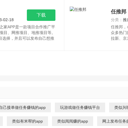
任推邦
下载
3-02-18
分类：
推
之家APP是一款项目合作推广平
任推邦，
项目、网推项目、地推项目等。
众多热门
项目选择，并且可以发布自己想推
拉新、京
自己接单做任务赚钱的app
玩游戏做任务赚钱平台
类似兴聊
类似有米帮的app
类似阅阅赚的app
网上发布任务