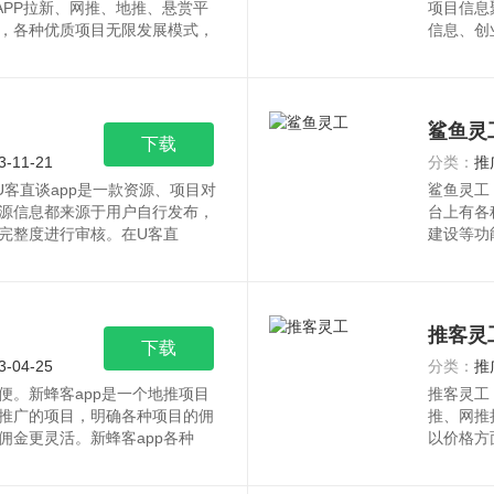
APP拉新、网推、地推、悬赏平
项目信息
，各种优质项目无限发展模式，
信息、创
鲨鱼灵
下载
3-11-21
分类：
推
客直谈app是一款资源、项目对
鲨鱼灵工
源信息都来源于用户自行发布，
台上有各
完整度进行审核。在U客直
建设等功
推客灵
下载
3-04-25
分类：
推
便。新蜂客app是一个地推项目
推客灵工
推广的项目，明确各种项目的佣
推、网推
佣金更灵活。新蜂客app各种
以价格方