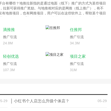
广平台有哪些？地推拉新指的是通过地面（线下）推广的方式为某些项目
，拉新可获得推广奖励。与地推相对应的是网推（线上推广），有不
不仅有地推项目，也有网推项目，用户可以在这些软件上，帮助某个项目
获得佣金。绿色手机网整理了目前比较不错的地推拉新app推广接单平
可以自己下载了解。
滴推推
任推邦
推广引流
推广引流
24.8M
34.3M
轻创优选
项目之家
推广引流
推广引流
107.3M
31M
05-29
小红书个人店怎么升级个体店？
05-29