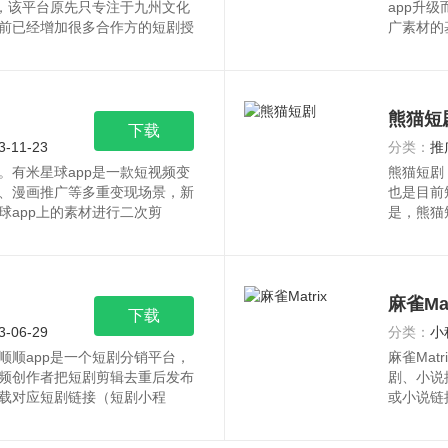
p，该平台原先只专注于九州文化
app升
前已经增加很多合作方的短剧授
广素材的
熊猫短
下载
3-11-23
分类：
推
。有米星球app是一款短视频变
熊猫短剧
、漫画推广等多重变现场景，新
也是目前
球app上的素材进行二次剪
是，熊猫
麻雀Mat
下载
3-06-29
分类：
小
顺顺app是一个短剧分销平台，
麻雀Mat
频创作者把短剧剪辑去重后发布
剧、小说
载对应短剧链接（短剧小程
或小说链