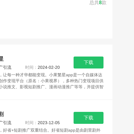
总共
8
款
星
下载
广引流
时间：
2024-02-20
，让每一种才华都能变现。小果繁星app是一个自媒体达
创作变现平台（原名：小果视界），多种热门变现项目供
小说推文、影视短剧推广、漫画动漫推广等等，并提供智
剧
下载
广引流
时间：
2023-12-05
，好省+短剧推广双重结合。好省短剧app是由剧里剧外