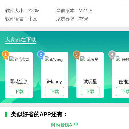
软件大小：233M
当前版本：V2.5.9
软件语言：中文
系统要求：苹果
大家都在下载
1
2
3
4
零花宝盒
iMoney
试玩星
任推
下载
下载
下载
下
类似好省的APP还有：
网购省钱APP