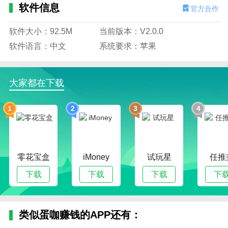
软件信息
官方合作
软件大小：92.5M
当前版本：V2.0.0
软件语言：中文
系统要求：苹果
大家都在下载
1
2
3
4
零花宝盒
iMoney
试玩星
任推
下载
下载
下载
下
类似蛋咖赚钱的APP还有：