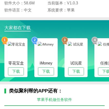
软件大小：58.6M
当前版本：V1.0.3
软件语言：中文
系统要求：苹果
大家都在下载
1
2
3
4
零花宝盒
iMoney
试玩星
任推
下载
下载
下载
下
类似聚利帮的APP还有：
苹果手机做任务软件