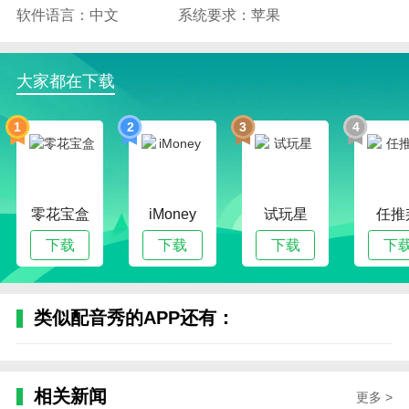
软件语言：中文
系统要求：苹果
大家都在下载
1
2
3
4
零花宝盒
iMoney
试玩星
任推
下载
下载
下载
下
类似配音秀的APP还有：
相关新闻
更多 >