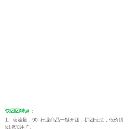
快团团特点：
1、获流量，90+行业商品一键开团，拼团玩法，低价拼
团增加用户。