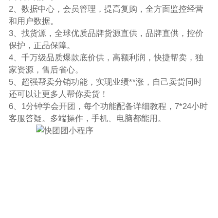
2、数据中心，会员管理，提高复购，全方面监控经营
和用户数据。
3、找货源，全球优质品牌货源直供，品牌直供，控价
保护，正品保障。
4、千万级品质爆款底价供，高额利润，快捷帮卖，独
家资源，售后省心。
5、超强帮卖分销功能，实现业绩**涨，自己卖货同时
还可以让更多人帮你卖货！
6、1分钟学会开团，每个功能配备详细教程，7*24小时
客服答疑。多端操作，手机、电脑都能用。