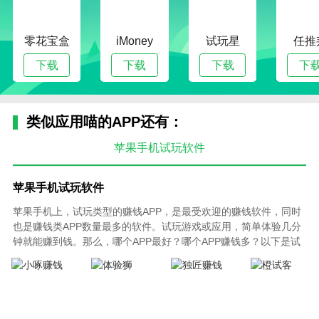
零花宝盒
iMoney
试玩星
任推
下载
下载
下载
下
类似应用喵的APP还有：
苹果手机试玩软件
苹果手机试玩软件
苹果手机上，试玩类型的赚钱APP，是最受欢迎的赚钱软件，同时
也是赚钱类APP数量最多的软件。试玩游戏或应用，简单体验几分
钟就能赚到钱。那么，哪个APP最好？哪个APP赚钱多？以下是试
玩赚钱app软件排行榜，根据试玩任务数量、试玩任务单价高低、
提现快慢程度以及平台存在历史等因素综合排序，欢迎大家体验下
载！