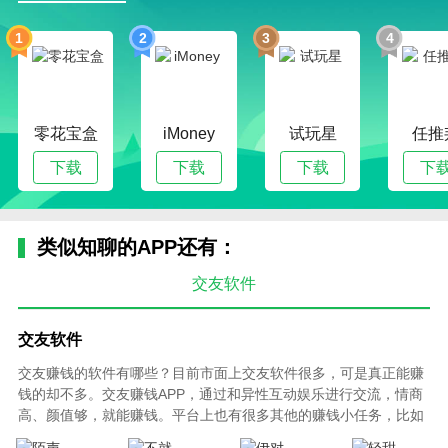
1
2
3
4
零花宝盒
iMoney
试玩星
任推
下载
下载
下载
下
类似知聊的APP还有：
交友软件
交友软件
交友赚钱的软件有哪些？目前市面上交友软件很多，可是真正能赚
钱的却不多。交友赚钱APP，通过和异性互动娱乐进行交流，情商
高、颜值够，就能赚钱。平台上也有很多其他的赚钱小任务，比如
推荐（推广）等等。交友可以算是一种刚需，交友赚钱是很多小伙