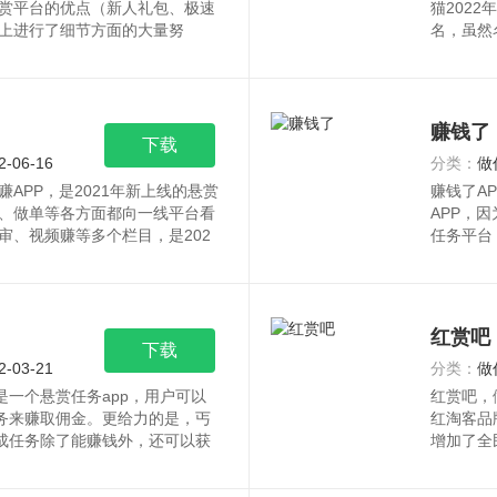
赏平台的优点（新人礼包、极速
猫202
上进行了细节方面的大量努
名，虽然
常
赚钱了
下载
2-06-16
分类：
做
APP，是2021年新上线的悬赏
赚钱了A
、做单等各方面都向一线平台看
APP，
审、视频赚等多个栏目，是202
任务平台
提供各种
红赏吧
下载
2-03-21
分类：
做
是一个悬赏任务app，用户可以
红赏吧，
任务来赚取佣金。更给力的是，丐
红淘客品
完成任务除了能赚钱外，还可以获
增加了全