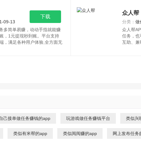
众人帮
下载
1-09-13
分类：
做
任务多简单易赚，动动手指就能赚
众人帮A
账，1元提现秒到账。平台支持
任务，也
端，满足各种用户体验,全方面无
互助、兼
众人帮APP
众人帮AP
自己接单做任务赚钱的app
玩游戏做任务赚钱平台
类似兴聊
类似有米帮的app
类似阅阅赚的app
网上发布任务