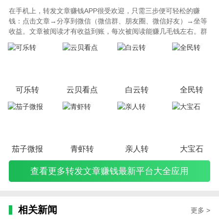
在手机上，转发文章赚钱APP很受欢迎，只需三步便可轻松的赚
钱：点击文章→分享到微信（微信群、朋友圈、微信好友）→坐等
收益。文章被阅读才有收益到账，每次被阅读能赚几毛钱左右。群
多、好友多、文章有吸引力、转发时间好等因素，是赚钱多少的考
量因素。本站为你更新整理转发文章赚钱最新平台大全，一定记得
要关注最新的平台（老平台总是不定期下线）。
可乐转
云贝看点
白云转
全民转
茄子微报
青虾转
亲人转
大宝石
查看更多转发文章赚钱最新平台大全应用
相关新闻
更多 >