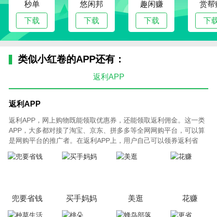
秒单
悠闲邦
趣闲赚
赏帮
下载
下载
下载
下
类似小红卷的APP还有：
返利APP
返利APP
返利APP，网上购物既能领取优惠券，还能领取返利佣金。这一类
APP，大多都对接了淘宝、京东、拼多多等全网网购平台，可以算
是网购平台的推广者。在返利APP上，用户自己可以领券返利省
钱，也可以通过打造自己的推广团队赚钱。此类APP，是互联网上
创业类APP不可多得的一类。
兜要省钱
买手妈妈
美逛
花赚