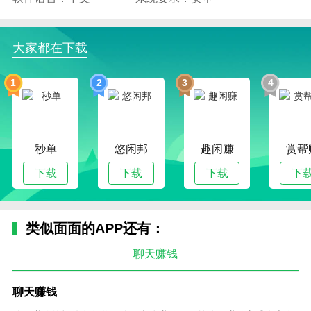
大家都在下载
1
2
3
4
秒单
悠闲邦
趣闲赚
赏帮
下载
下载
下载
下
类似面面的APP还有：
聊天赚钱
聊天赚钱