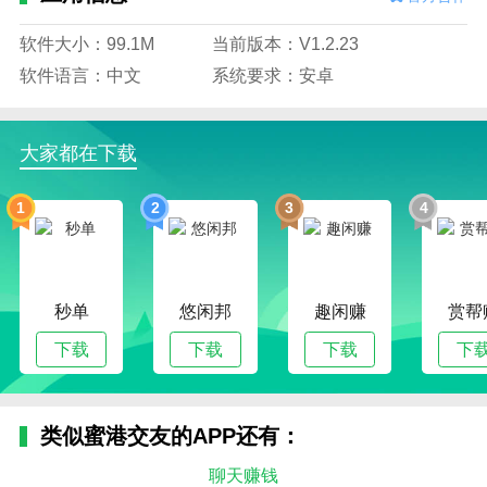
软件大小：99.1M
当前版本：V1.2.23
软件语言：中文
系统要求：安卓
大家都在下载
1
2
3
4
秒单
悠闲邦
趣闲赚
赏帮
下载
下载
下载
下
类似蜜港交友的APP还有：
聊天赚钱