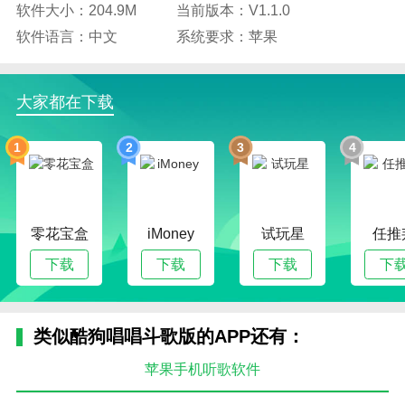
软件大小：204.9M
当前版本：V1.1.0
软件语言：中文
系统要求：苹果
大家都在下载
1
2
3
4
零花宝盒
iMoney
试玩星
任推
下载
下载
下载
下
类似酷狗唱唱斗歌版的APP还有：
苹果手机听歌软件