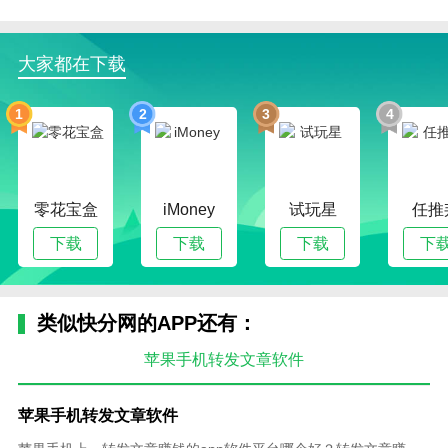
大家都在下载
1
2
3
4
零花宝盒
iMoney
试玩星
任推
下载
下载
下载
下
类似快分网的APP还有：
苹果手机转发文章软件
苹果手机转发文章软件