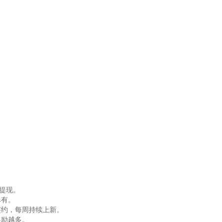
元提现。
尽有。
签约，每周持续上新。
奖励越多。