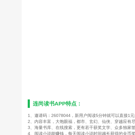
连尚读书APP特点：
1、邀请码：26078044，新用户阅读5分钟就可以直接1
2、内容丰富，大饱眼福，都市、玄幻、仙侠、穿越应有
3、海量书库、在线搜索，更有若干获奖文学、众多独家
4、阅读小说能赚钱，每天阅读小说时间越长获得的金币