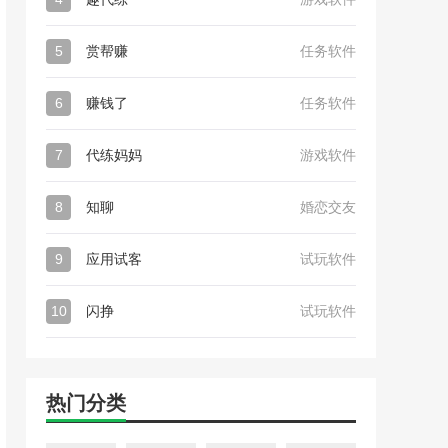
5
赏帮赚
任务软件
6
赚钱了
任务软件
7
代练妈妈
游戏软件
8
知聊
婚恋交友
9
应用试客
试玩软件
10
闪挣
试玩软件
热门分类