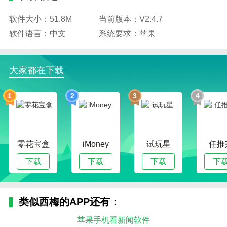
软件大小：51.8M
当前版本：V2.4.7
软件语言：中文
系统要求：苹果
大家都在下载
1
2
3
4
零花宝盒
iMoney
试玩星
任推
下载
下载
下载
下
类似西梅的APP还有：
苹果手机看新闻软件