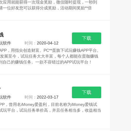
次应用就能获得一次现金奖励，微信随时提现，一秒到
请一位好友您可以获得分成奖励，活动期间奖励**倍
钱
下载
玩软件
时间：
2020-04-12
APP，用指尖创造财富。PC**蛋旗下试玩赚钱APP平台。
7年发展至今，试玩任务大大丰富，每个人都能在蛋咖赚钱
找到自己的赚钱任务。一款不容错过的APP试玩平台！
y
下载
玩软件
时间：
2022-03-17
y APP，曾用名iMoney爱盈利，目前名称为iMoney爱钱试
试玩平台，试玩任务单价高，并且任务相当多，收益相当
ey爱钱试玩特点：1、新用户注册送一元，苹果版和安卓版数