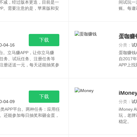
然不减，经过版本更迭，目前是一
间试玩一
PP。需要注意的是，苹果版和安
账。每邀
蛋咖赚
下载
0-04-16
分类：
试
平台。立马赚APP，让你立马赚
蛋咖赚钱
任务、试玩任务、注册任务等
自201
注册还送一元，每天还能抽奖参
APP上
蛋
iMone
下载
0-04-09
分类：
试
钱类APP平台。两种任务：应用任
iMone
。还能参加每日抽奖和砸金蛋，
玩，老牌
稳定。
iMon