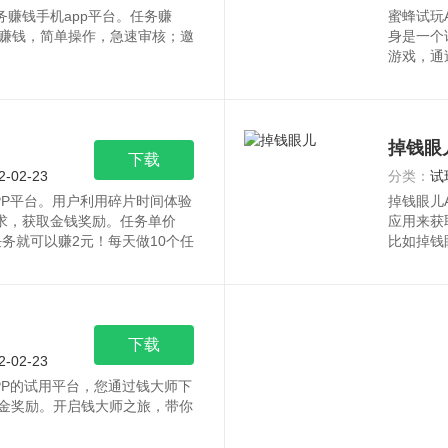
务赚钱手机app平台。任务赚
蜜蜂试玩
赚钱，简单操作，急速审核；邀
身是一个
游戏，通
大块，一个是
蜜蜂试玩
掉钱眼
下载
2-02-23
分类：
试
PP平台。用户利用碎片时间体验
掉钱眼儿
要求，获取金钱奖励。任务单价
应用来获
任务就可以赚2元！每天做10个任
比如掉钱
下载
2-02-23
PP的试用平台，您通过钱大师下
现金奖励。开启钱大师之旅，带你
一