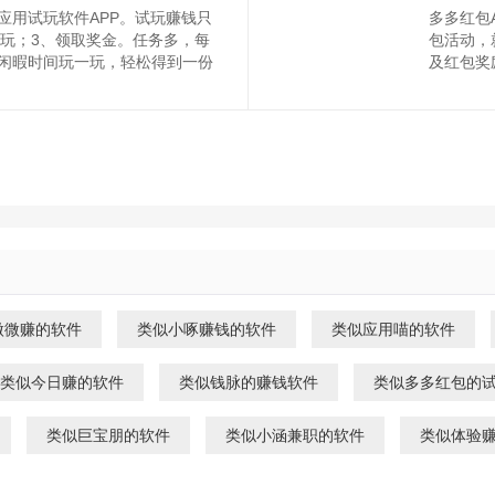
应用试玩软件APP。试玩赚钱只
多多红包
试玩；3、领取奖金。任务多，每
包活动，
，闲暇时间玩一玩，轻松得到一份
及红包奖
多多红包
微微赚的软件
类似小啄赚钱的软件
类似应用喵的软件
类似今日赚的软件
类似钱脉的赚钱软件
类似多多红包的
类似巨宝朋的软件
类似小涵兼职的软件
类似体验赚