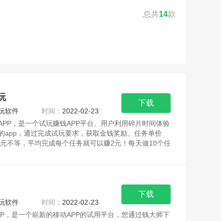
总共
14
款
玩
下载
玩软件
时间：
2022-02-23
APP，是一个试玩赚钱APP平台。用户利用碎片时间体验
的app，通过完成试玩要求，获取金钱奖励。任务单价
20元不等，平均完成每个任务就可以赚2元！每天做10个任
下载
玩软件
时间：
2022-02-23
PP，是一个崭新的移动APP的试用平台，您通过钱大师下