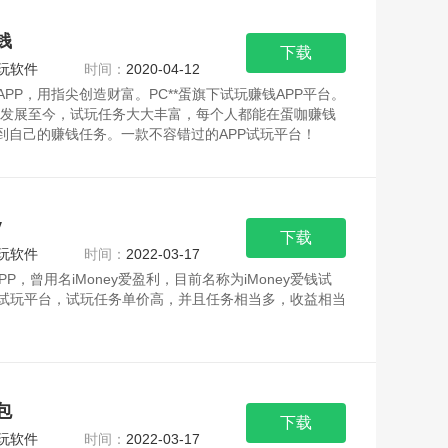
钱
下载
玩软件
时间：
2020-04-12
APP，用指尖创造财富。PC**蛋旗下试玩赚钱APP平台。
7年发展至今，试玩任务大大丰富，每个人都能在蛋咖赚钱
找到自己的赚钱任务。一款不容错过的APP试玩平台！
y
下载
玩软件
时间：
2022-03-17
y APP，曾用名iMoney爱盈利，目前名称为iMoney爱钱试
试玩平台，试玩任务单价高，并且任务相当多，收益相当
ey爱钱试玩特点：1、新用户注册送一元，苹果版和安卓版数
包
下载
玩软件
时间：
2022-03-17