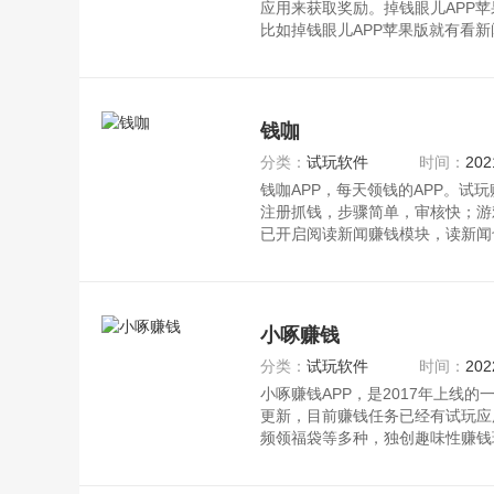
应用来获取奖励。掉钱眼儿APP
比如掉钱眼儿APP苹果版就有看
钱咖
分类：
试玩软件
时间：
202
钱咖APP，每天领钱的APP。试
注册抓钱，步骤简单，审核快；游
已开启阅读新闻赚钱模块，读新闻
钱咖APP特点：1、试玩平台常青
小啄赚钱
分类：
试玩软件
时间：
202
小啄赚钱APP，是2017年上线的
更新，目前赚钱任务已经有试玩应
频领福袋等多种，独创趣味性赚钱