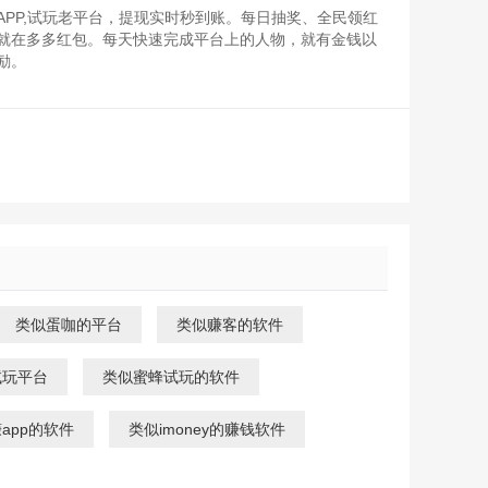
APP,试玩老平台，提现实时秒到账。每日抽奖、全民领红
就在多多红包。每天快速完成平台上的人物，就有金钱以
励。
APP特点：任务分类简洁清晰，就两个
类似蛋咖的平台
类似赚客的软件
试玩平台
类似蜜蜂试玩的软件
app的软件
类似imoney的赚钱软件