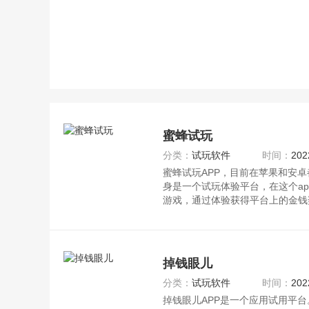
蜜蜂试玩
分类：
试玩软件
时间：
202
蜜蜂试玩APP，目前在苹果和安
身是一个试玩体验平台，在这个a
游戏，通过体验获得平台上的金钱
蜜蜂试玩APP特点：操
掉钱眼儿
分类：
试玩软件
时间：
202
掉钱眼儿APP是一个应用试用平