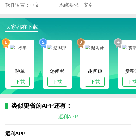
软件语言：中文
系统要求：安卓
大家都在下载
1
2
3
4
秒单
悠闲邦
趣闲赚
赏帮
下载
下载
下载
下
类似更省的APP还有：
返利APP
返利APP