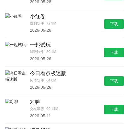
2026-05-28
小红卷
返利软件 | 72.9M
下载
2026-05-28
一起试玩
试玩软件 | 30.1M
下载
2026-05-26
今日看点极速版
阅读软件 | 64.0M
下载
2026-05-26
对聊
交友婚恋 | 99.14M
下载
2026-05-11