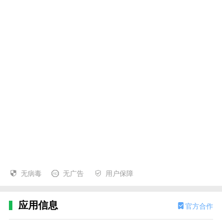
无病毒
无广告
用户保障
应用信息
官方合作