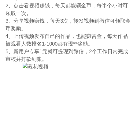
2、点击看视频赚钱，每天都能领金币，每半个小时可
领取一次。
3、分享视频赚钱，每天3次，转发视频到微信可领取金
币奖励。
4、上传视频发布自己的作品，也能赚赏金，每天作品
被观看人数排名1-1000都有现**奖励。
5、新用户专享1元就可提现到微信，2个工作日内完成
审核并打款到账。