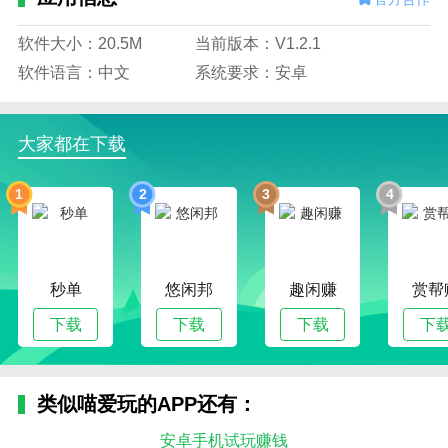
软件大小：20.5M
当前版本：V1.2.1
软件语言：中文
系统要求：安卓
大家都在下载
1
2
3
4
秒单
悠闲邦
趣闲赚
赏帮
下载
下载
下载
下
类似喵爱玩的APP还有：
安卓手机试玩赚钱