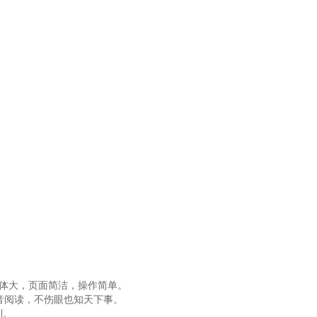
字体大，页面简洁，操作简单。
音阅读，不伤眼也知天下事。
利。