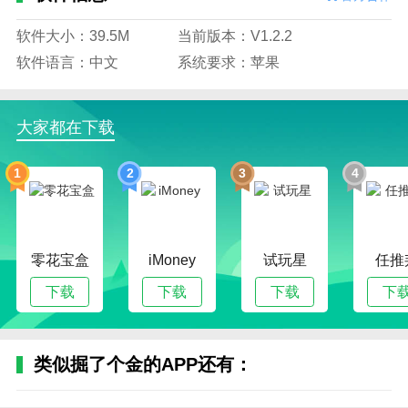
软件大小：39.5M
当前版本：V1.2.2
软件语言：中文
系统要求：苹果
大家都在下载
1
2
3
4
零花宝盒
iMoney
试玩星
任推
下载
下载
下载
下
类似掘了个金的APP还有：