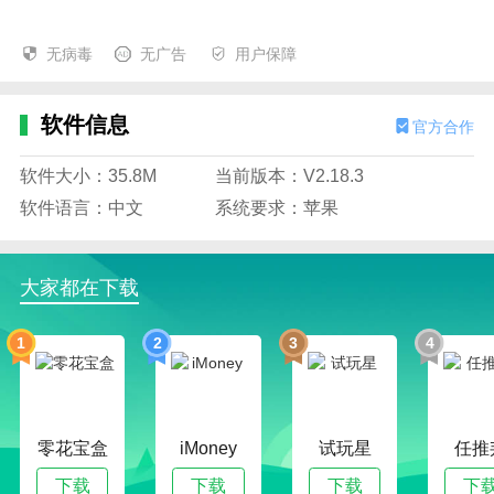
无病毒
无广告
用户保障
软件信息
官方合作
软件大小：35.8M
当前版本：V2.18.3
软件语言：中文
系统要求：苹果
大家都在下载
1
2
3
4
零花宝盒
iMoney
试玩星
任推
下载
下载
下载
下