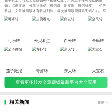
在手机上，转发文章赚钱APP很受欢迎，只需三步便可轻松的赚
钱：点击文章→分享到微信（微信群、朋友圈、微信好友）→坐等
收益。文章被阅读才有收益到账，每次被阅读能赚几毛钱左右。群
多、好友多、文章有吸引力、转发时间好等因素，是赚钱多少的考
量因素。本站为你更新整理转发文章赚钱最新平台大全，一定记得
要关注最新的平台（老平台总是不定期下线）。
可乐转
云贝看点
白云转
全民转
茄子微报
青虾转
亲人转
大宝石
查看更多转发文章赚钱最新平台大全应用
相关新闻
更多 >