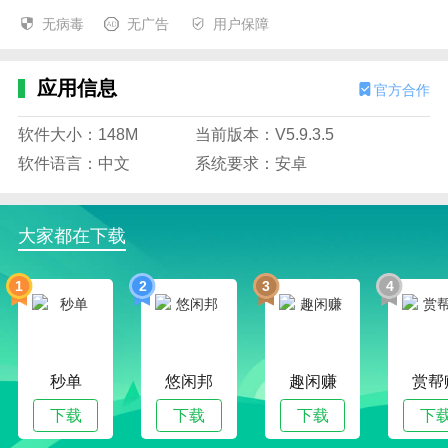
无病毒
无广告
用户保障
应用信息
官方合作
软件大小：148M
当前版本：V5.9.3.5
软件语言：中文
系统要求：安卓
大家都在下载
1
2
3
4
秒单
悠闲邦
趣闲赚
赏帮
下载
下载
下载
下