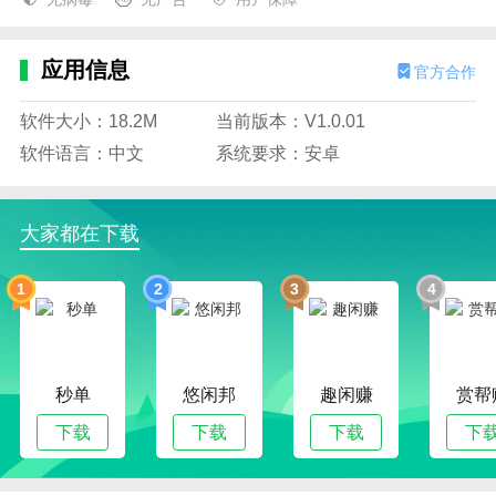
应用信息
官方合作
软件大小：18.2M
当前版本：V1.0.01
软件语言：中文
系统要求：安卓
大家都在下载
1
2
3
4
秒单
悠闲邦
趣闲赚
赏帮
下载
下载
下载
下