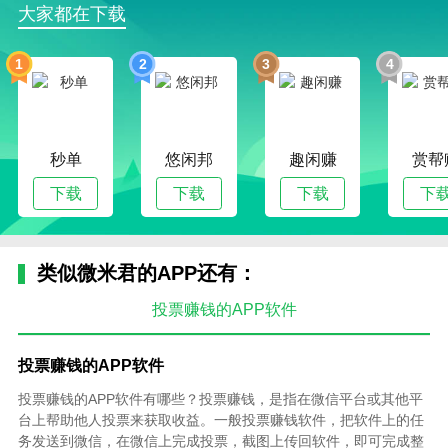
大家都在下载
1
2
3
4
秒单
悠闲邦
趣闲赚
赏帮
下载
下载
下载
下
类似微米君的APP还有：
投票赚钱的APP软件
投票赚钱的APP软件
投票赚钱的APP软件有哪些？投票赚钱，是指在微信平台或其他平
台上帮助他人投票来获取收益。一般投票赚钱软件，把软件上的任
务发送到微信，在微信上完成投票，截图上传回软件，即可完成整