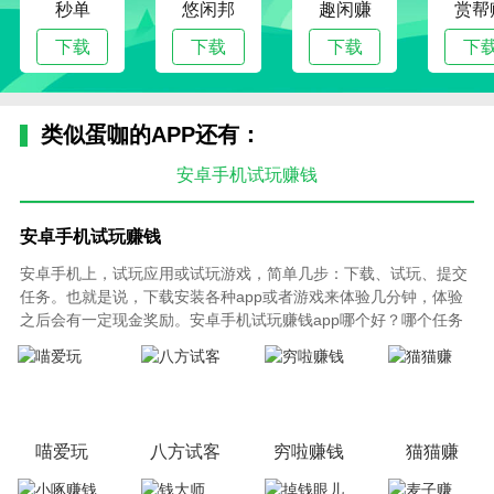
秒单
悠闲邦
趣闲赚
赏帮
下载
下载
下载
下
类似蛋咖的APP还有：
安卓手机试玩赚钱
安卓手机试玩赚钱
安卓手机上，试玩应用或试玩游戏，简单几步：下载、试玩、提交
任务。也就是说，下载安装各种app或者游戏来体验几分钟，体验
之后会有一定现金奖励。安卓手机试玩赚钱app哪个好？哪个任务
多收益高呢？以下根据试玩APP平台任务多少、单价高低、提现快
慢等综合因素，来制定的安卓手机试玩app赚钱平台排行榜，不断
更新，欢迎关注！
喵爱玩
八方试客
穷啦赚钱
猫猫赚