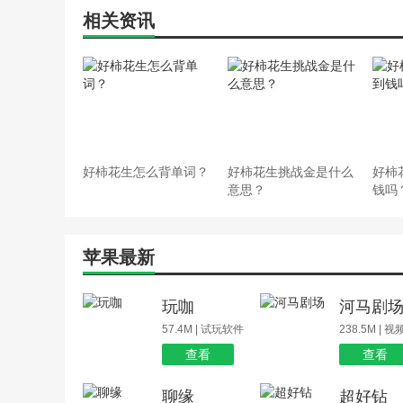
相关资讯
好柿花生怎么背单词？
好柿花生挑战金是什么
好柿
意思？
钱吗
苹果最新
玩咖
河马剧
57.4M | 试玩软件
238.5M | 
查看
查看
聊缘
超好钻