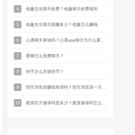
4
他趣交友聊天收费？他趣聊天收费规则
5
他趣女生聊天能赚多少？他趣怎么赚钱
6
心遇聊天要钱吗？心遇app聊天为什么要金币
7
爱聊怎么免费聊天？
8
快手怎么充值快币？
9
悟空浏览器赚钱靠谱吗？悟空浏览器一天能赚多少钱
10
蜜源官方邀请码是多少？蜜源邀请码怎么才能有？