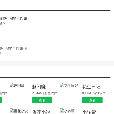
花生APP可以赚到
？
场
趣闲赚
花生日记
视频软件
28.44M | 任务软件
83.7M | 省钱软件
查看
查看
蛋花小说
小转帮