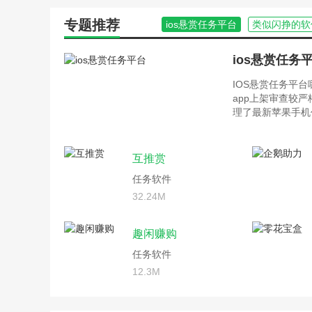
专题推荐
ios悬赏任务平台
类似闪挣的软
ios悬赏任务
IOS悬赏任务平
app上架审查较
理了最新苹果手机
互推赏
任务软件
32.24M
趣闲赚购
任务软件
12.3M