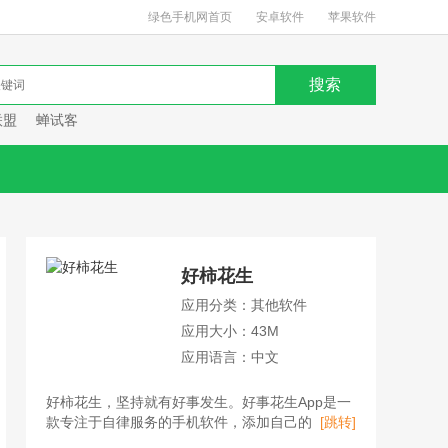
绿色手机网首页
安卓软件
苹果软件
联盟
蝉试客
好柿花生
应用分类：其他软件
应用大小：43M
应用语言：中文
好柿花生，坚持就有好事发生。好事花生App是一
款专注于自律服务的手机软件，添加自己的目标，
[跳转]
好柿花生App会记录目标的完成过程。如果想进一