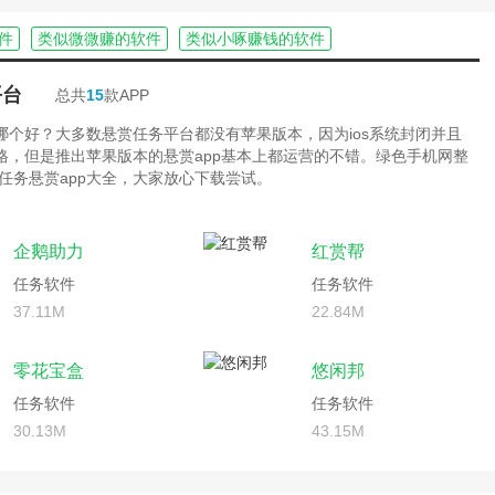
件
类似微微赚的软件
类似小啄赚钱的软件
平台
总共
15
款APP
台哪个好？大多数悬赏任务平台都没有苹果版本，因为ios系统封闭并且
严格，但是推出苹果版本的悬赏app基本上都运营的不错。绿色手机网整
任务悬赏app大全，大家放心下载尝试。
企鹅助力
红赏帮
任务软件
任务软件
37.11M
22.84M
零花宝盒
悠闲邦
任务软件
任务软件
30.13M
43.15M