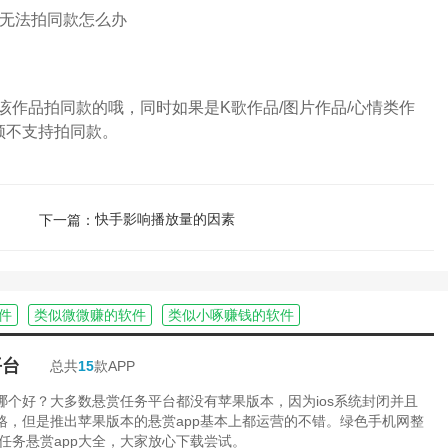
品拍同款的哦，同时如果是K歌作品/图片作品/心情类作
频不支持拍同款。
快手影响播放量的因素
下一篇：
件
类似微微赚的软件
类似小啄赚钱的软件
平台
总共
15
款APP
台哪个好？大多数悬赏任务平台都没有苹果版本，因为ios系统封闭并且
严格，但是推出苹果版本的悬赏app基本上都运营的不错。绿色手机网整
任务悬赏app大全，大家放心下载尝试。