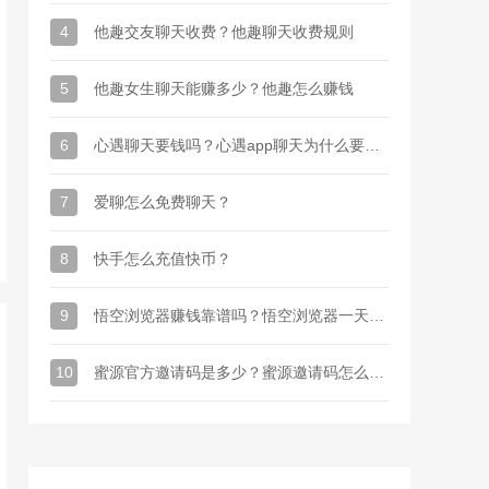
4
他趣交友聊天收费？他趣聊天收费规则
5
他趣女生聊天能赚多少？他趣怎么赚钱
6
心遇聊天要钱吗？心遇app聊天为什么要金币
7
爱聊怎么免费聊天？
8
快手怎么充值快币？
9
悟空浏览器赚钱靠谱吗？悟空浏览器一天能赚多少钱
10
蜜源官方邀请码是多少？蜜源邀请码怎么才能有？