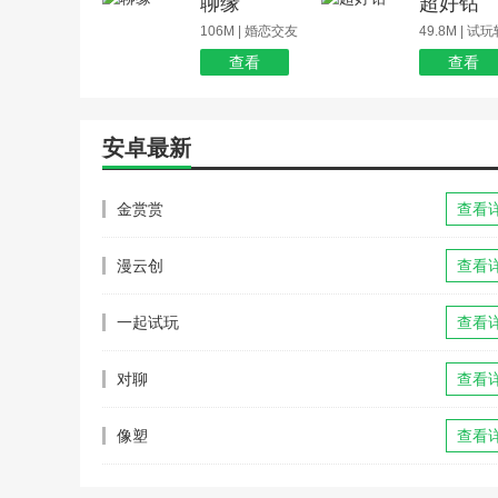
聊缘
超好钻
106M | 婚恋交友
49.8M | 试
查看
查看
安卓最新
金赏赏
查看
漫云创
查看
一起试玩
查看
对聊
查看
像塑
查看