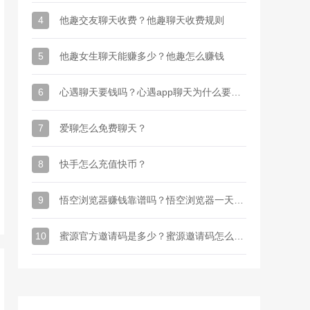
4
他趣交友聊天收费？他趣聊天收费规则
5
他趣女生聊天能赚多少？他趣怎么赚钱
6
心遇聊天要钱吗？心遇app聊天为什么要金币
7
爱聊怎么免费聊天？
8
快手怎么充值快币？
9
悟空浏览器赚钱靠谱吗？悟空浏览器一天能赚多少钱
10
蜜源官方邀请码是多少？蜜源邀请码怎么才能有？