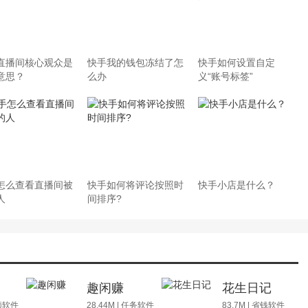
直播间核心观众是
快手我的钱包冻结了怎
快手如何设置自定
意思？
么办
义“账号标签”
怎么查看直播间被
快手如何将评论按照时
快手小店是什么？
人
间排序?
场
趣闲赚
花生日记
视频软件
28.44M | 任务软件
83.7M | 省钱软件