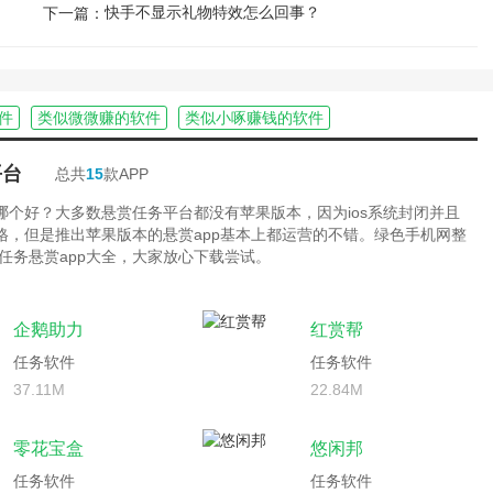
快手不显示礼物特效怎么回事？
下一篇：
件
类似微微赚的软件
类似小啄赚钱的软件
平台
总共
15
款APP
台哪个好？大多数悬赏任务平台都没有苹果版本，因为ios系统封闭并且
严格，但是推出苹果版本的悬赏app基本上都运营的不错。绿色手机网整
任务悬赏app大全，大家放心下载尝试。
企鹅助力
红赏帮
任务软件
任务软件
37.11M
22.84M
零花宝盒
悠闲邦
任务软件
任务软件