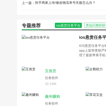
快手商家上传/修改物流单号失败怎么办？
上一篇：
专题推荐
ios悬赏任务平台
类似闪挣的软
ios悬赏任务
IOS悬赏任务平
app上架审查较
理了最新苹果手机
互推赏
任务软件
32.24M
趣闲赚购
任务软件