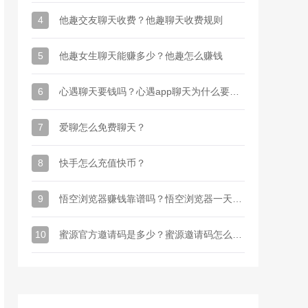
4
他趣交友聊天收费？他趣聊天收费规则
5
他趣女生聊天能赚多少？他趣怎么赚钱
6
心遇聊天要钱吗？心遇app聊天为什么要金币
7
爱聊怎么免费聊天？
8
快手怎么充值快币？
9
悟空浏览器赚钱靠谱吗？悟空浏览器一天能赚多少钱
10
蜜源官方邀请码是多少？蜜源邀请码怎么才能有？