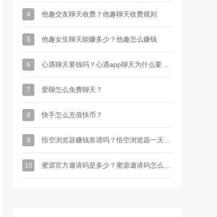
4
他趣交友聊天收费？他趣聊天收费规则
5
他趣女生聊天能赚多少？他趣怎么赚钱
6
心遇聊天要钱吗？心遇app聊天为什么要金币
7
爱聊怎么免费聊天？
8
快手怎么充值快币？
9
悟空浏览器赚钱靠谱吗？悟空浏览器一天能赚多少钱
10
蜜源官方邀请码是多少？蜜源邀请码怎么才能有？