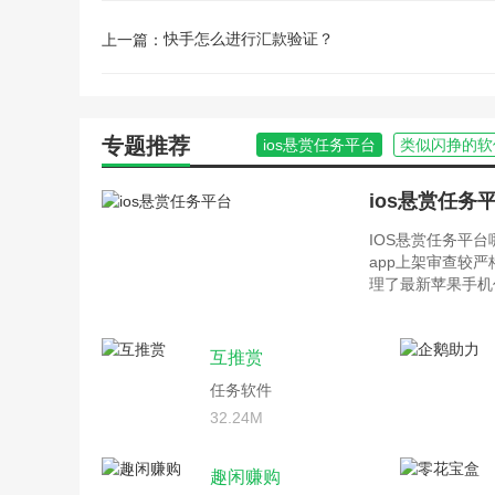
快手怎么进行汇款验证？
上一篇：
专题推荐
ios悬赏任务平台
类似闪挣的软
ios悬赏任务
IOS悬赏任务平
app上架审查较
理了最新苹果手机
互推赏
任务软件
32.24M
趣闲赚购