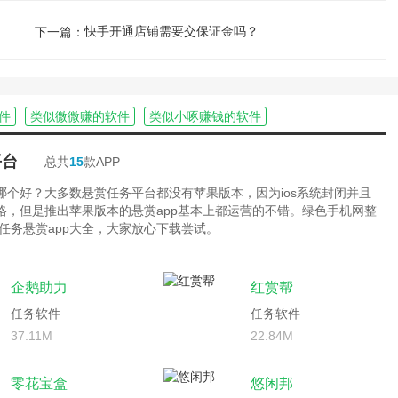
快手开通店铺需要交保证金吗？
下一篇：
件
类似微微赚的软件
类似小啄赚钱的软件
平台
总共
15
款APP
台哪个好？大多数悬赏任务平台都没有苹果版本，因为ios系统封闭并且
严格，但是推出苹果版本的悬赏app基本上都运营的不错。绿色手机网整
任务悬赏app大全，大家放心下载尝试。
企鹅助力
红赏帮
任务软件
任务软件
37.11M
22.84M
零花宝盒
悠闲邦