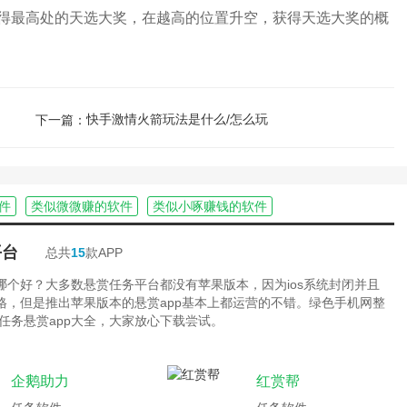
最高处的天选大奖，在越高的位置升空，获得天选大奖的概
快手激情火箭玩法是什么/怎么玩
下一篇：
件
类似微微赚的软件
类似小啄赚钱的软件
平台
总共
15
款APP
台哪个好？大多数悬赏任务平台都没有苹果版本，因为ios系统封闭并且
严格，但是推出苹果版本的悬赏app基本上都运营的不错。绿色手机网整
任务悬赏app大全，大家放心下载尝试。
企鹅助力
红赏帮