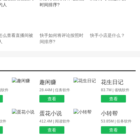
怎么查看直播间被
快手如何将评论按照时
快手小店是什么？
人
间排序?
场
趣闲赚
花生日记
视频软件
28.44M | 任务软件
83.7M | 省钱软件
查看
查看
蛋花小说
小转帮
玩软件
412.4M | 阅读软件
53.85M | 任务软件
查看
查看