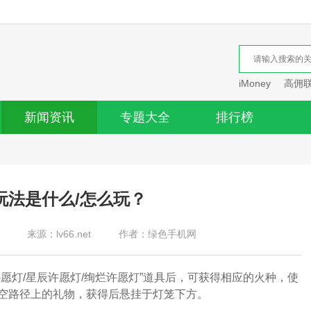
iMoney
高佣
新闻资讯
专题大全
排行榜
玩法是什么/怎么玩？
来源：lv66.net
作者：绿色手机网
灯/星辰许愿灯/绚烂许愿灯”道具后，可获得相应的火种，使
空路径上的礼物，获得后悬挂于灯笼下方。