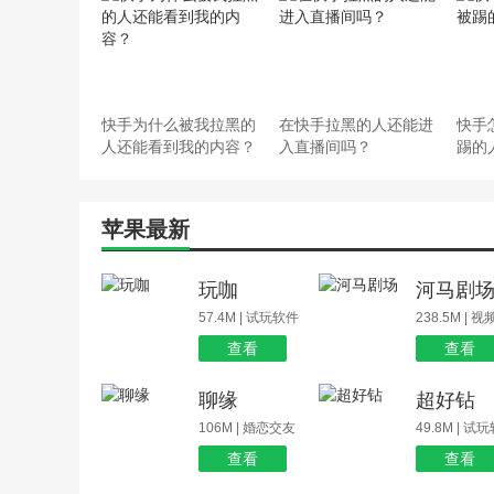
快手为什么被我拉黑的
在快手拉黑的人还能进
快手
人还能看到我的内容？
入直播间吗？
踢的
苹果最新
玩咖
河马剧
57.4M | 试玩软件
238.5M | 
查看
查看
聊缘
超好钻
106M | 婚恋交友
49.8M | 试
查看
查看