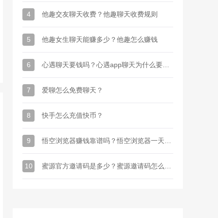
4
他趣交友聊天收费？他趣聊天收费规则
5
他趣女生聊天能赚多少？他趣怎么赚钱
6
心遇聊天要钱吗？心遇app聊天为什么要金币
7
爱聊怎么免费聊天？
8
快手怎么充值快币？
9
悟空浏览器赚钱靠谱吗？悟空浏览器一天能赚多少钱
10
蜜源官方邀请码是多少？蜜源邀请码怎么才能有？