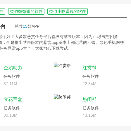
件
类似微微赚的软件
类似小啄赚钱的软件
平台
总共
15
款APP
台哪个好？大多数悬赏任务平台都没有苹果版本，因为ios系统封闭并且
严格，但是推出苹果版本的悬赏app基本上都运营的不错。绿色手机网整
任务悬赏app大全，大家放心下载尝试。
企鹅助力
红赏帮
任务软件
任务软件
37.11M
22.84M
零花宝盒
悠闲邦
任务软件
任务软件
30.13M
43.15M