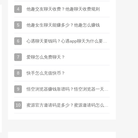
4
他趣交友聊天收费？他趣聊天收费规则
5
他趣女生聊天能赚多少？他趣怎么赚钱
6
心遇聊天要钱吗？心遇app聊天为什么要金币
7
爱聊怎么免费聊天？
8
快手怎么充值快币？
9
悟空浏览器赚钱靠谱吗？悟空浏览器一天能赚多少钱
10
蜜源官方邀请码是多少？蜜源邀请码怎么才能有？