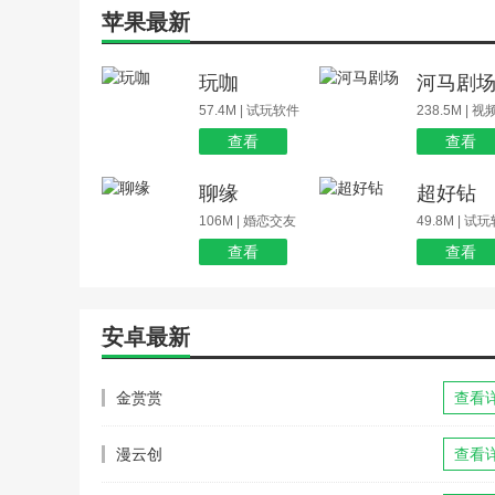
苹果最新
玩咖
河马剧
57.4M | 试玩软件
238.5M | 
查看
查看
聊缘
超好钻
106M | 婚恋交友
49.8M | 试
查看
查看
安卓最新
金赏赏
查看
漫云创
查看