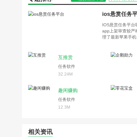
ios悬赏任务
IOS悬赏任务平
app上架审查较
理了最新苹果手机
互推赏
任务软件
32.24M
趣闲赚购
任务软件
12.3M
相关资讯