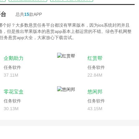
平台
总共
15
款APP
台哪个好？大多数悬赏任务平台都没有苹果版本，因为ios系统封闭并且
严格，但是推出苹果版本的悬赏app基本上都运营的不错。绿色手机网整
任务悬赏app大全，大家放心下载尝试。
企鹅助力
红赏帮
任务软件
任务软件
37.11M
22.84M
零花宝盒
悠闲邦
任务软件
任务软件
30.13M
43.15M