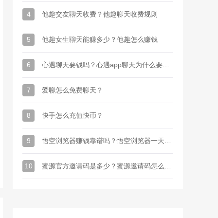
4
他趣交友聊天收费？他趣聊天收费规则
5
他趣女生聊天能赚多少？他趣怎么赚钱
6
心遇聊天要钱吗？心遇app聊天为什么要金币
7
爱聊怎么免费聊天？
8
快手怎么充值快币？
9
悟空浏览器赚钱靠谱吗？悟空浏览器一天能赚多少钱
10
蜜源官方邀请码是多少？蜜源邀请码怎么才能有？