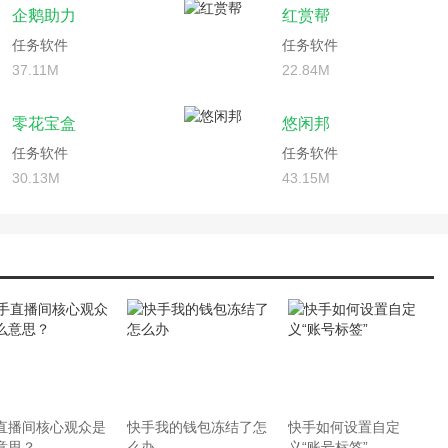
企鹅助力
红赏帮
任务软件
任务软件
37.11M
22.84M
零花宝盒
悠闲邦
任务软件
任务软件
30.13M
43.15M
直播间核心观众是
快手我的钱包冻结了怎
快手如何设置自定
意思？
么办
义“账号标签”