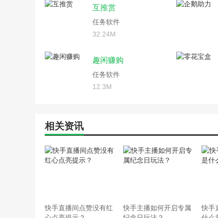
互推赏
任务软件
32.24M
趣闲赚购
任务软件
12.3M
相关资讯
快手直播间点赞没有红
快手主播如何开启专属
快手
心点亮提示？
纪念日玩法？
什么