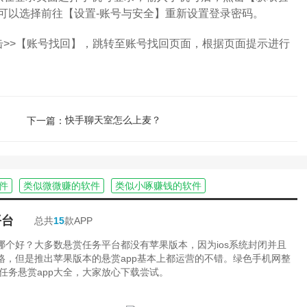
可以选择前往【设置-账号与安全】重新设置登录密码。
>>【账号找回】，跳转至账号找回页面，根据页面提示进行
快手聊天室怎么上麦？
下一篇：
件
类似微微赚的软件
类似小啄赚钱的软件
平台
总共
15
款APP
台哪个好？大多数悬赏任务平台都没有苹果版本，因为ios系统封闭并且
严格，但是推出苹果版本的悬赏app基本上都运营的不错。绿色手机网整
任务悬赏app大全，大家放心下载尝试。