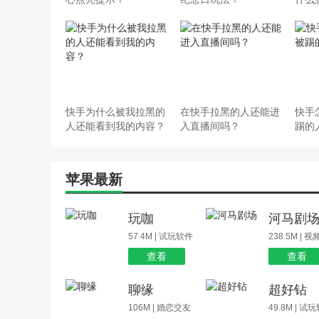
快手为什么被我拉黑的
在快手拉黑的人还能进
快手
人还能看到我的内容？
入直播间吗？
踢的
苹果最新
玩咖
河马剧
57.4M | 试玩软件
238.5M | 
查看
查看
聊缘
超好钻
106M | 婚恋交友
49.8M | 试