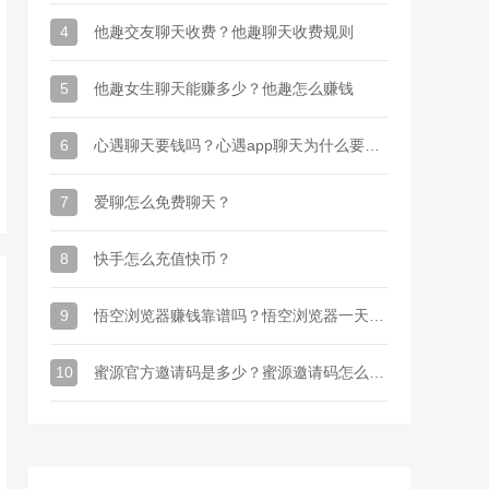
4
他趣交友聊天收费？他趣聊天收费规则
5
他趣女生聊天能赚多少？他趣怎么赚钱
6
心遇聊天要钱吗？心遇app聊天为什么要金币
7
爱聊怎么免费聊天？
8
快手怎么充值快币？
9
悟空浏览器赚钱靠谱吗？悟空浏览器一天能赚多少钱
10
蜜源官方邀请码是多少？蜜源邀请码怎么才能有？