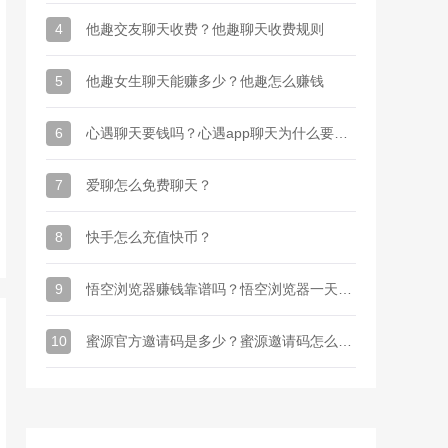
4
他趣交友聊天收费？他趣聊天收费规则
5
他趣女生聊天能赚多少？他趣怎么赚钱
6
心遇聊天要钱吗？心遇app聊天为什么要金币
7
爱聊怎么免费聊天？
8
快手怎么充值快币？
9
悟空浏览器赚钱靠谱吗？悟空浏览器一天能赚多少钱
10
蜜源官方邀请码是多少？蜜源邀请码怎么才能有？