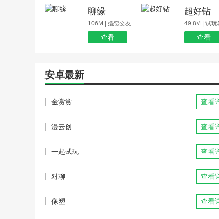
聊缘
超好钻
106M | 婚恋交友
49.8M | 试
查看
查看
安卓最新
金赏赏
查看
漫云创
查看
一起试玩
查看
对聊
查看
像塑
查看