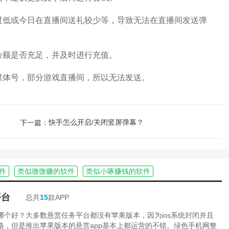
低或今日在直播间送礼较少等，导致无法在直播间发送弹
额是否充足，并及时进行充值。
体号，部分游戏直播间，所以无法发送。
快手怎么开启/关闭竖屏弹幕？
下一篇：
件
类似微微赚的软件
类似小啄赚钱的软件
平台
总共
15
款APP
台哪个好？大多数悬赏任务平台都没有苹果版本，因为ios系统封闭并且
严格，但是推出苹果版本的悬赏app基本上都运营的不错。绿色手机网整