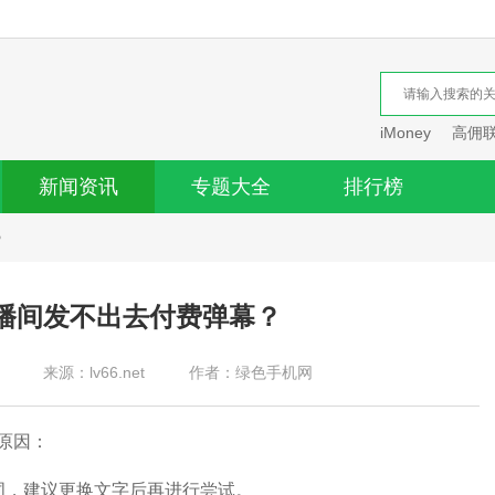
iMoney
高佣
新闻资讯
专题大全
排行榜
？
播间发不出去付费弹幕？
来源：lv66.net
作者：绿色手机网
原因：
，建议更换文字后再进行尝试。