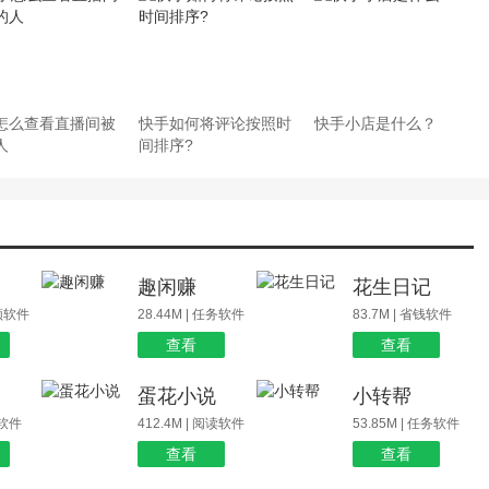
怎么查看直播间被
快手如何将评论按照时
快手小店是什么？
人
间排序?
场
趣闲赚
花生日记
视频软件
28.44M | 任务软件
83.7M | 省钱软件
查看
查看
蛋花小说
小转帮
玩软件
412.4M | 阅读软件
53.85M | 任务软件
查看
查看