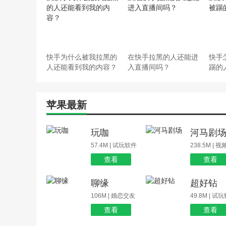
快手为什么被我拉黑的
在快手拉黑的人还能进
快手
人还能看到我的内容？
入直播间吗？
踢的
苹果最新
玩咖
河马剧
57.4M | 试玩软件
238.5M | 
查看
查看
聊缘
超好钻
106M | 婚恋交友
49.8M | 试
查看
查看