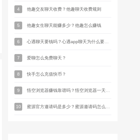
4
他趣交友聊天收费？他趣聊天收费规则
5
他趣女生聊天能赚多少？他趣怎么赚钱
6
心遇聊天要钱吗？心遇app聊天为什么要金币
7
爱聊怎么免费聊天？
8
快手怎么充值快币？
9
悟空浏览器赚钱靠谱吗？悟空浏览器一天能赚多少钱
10
蜜源官方邀请码是多少？蜜源邀请码怎么才能有？