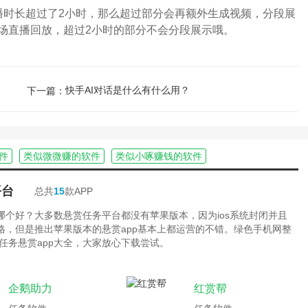
时长超过了2小时，那么超过部分会再额外生成视频，分段展
场直播回放，超过2小时的部分不会分段展示哦。
快手AI对话是什么有什么用？
下一篇：
件
类似微微赚的软件
类似小啄赚钱的软件
平台
总共
15
款APP
台哪个好？大多数悬赏任务平台都没有苹果版本，因为ios系统封闭并且
严格，但是推出苹果版本的悬赏app基本上都运营的不错。绿色手机网整
任务悬赏app大全，大家放心下载尝试。
企鹅助力
红赏帮