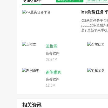
专题推荐
ios悬赏任务
IOS悬赏任务平
app上架审查较
理了最新苹果手机
互推赏
任务软件
32.24M
趣闲赚购
任务软件
12.3M
相关资讯