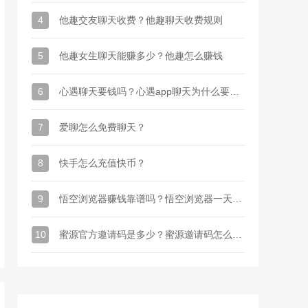
4
他趣交友聊天收费？他趣聊天收费规则
5
他趣女生聊天能赚多少？他趣怎么赚钱
6
心遇聊天要钱吗？心遇app聊天为什么要金币
7
爱聊怎么免费聊天？
8
快手怎么充值快币？
9
悟空浏览器赚钱靠谱吗？悟空浏览器一天能赚多少钱
10
蜜源官方邀请码是多少？蜜源邀请码怎么才能有？