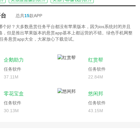
平台
总共
15
款APP
台哪个好？大多数悬赏任务平台都没有苹果版本，因为ios系统封闭并且
严格，但是推出苹果版本的悬赏app基本上都运营的不错。绿色手机网整
任务悬赏app大全，大家放心下载尝试。
企鹅助力
红赏帮
任务软件
任务软件
37.11M
22.84M
零花宝盒
悠闲邦
任务软件
任务软件
30.13M
43.15M