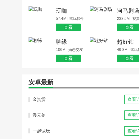
玩咖
河马剧
57.4M | 试玩软件
238.5M | 
查看
查看
聊缘
超好钻
106M | 婚恋交友
49.8M | 试
查看
查看
安卓最新
金赏赏
查看
漫云创
查看
一起试玩
查看