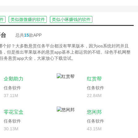
件
类似微微赚的软件
类似小啄赚钱的软件
平台
总共
15
款APP
台哪个好？大多数悬赏任务平台都没有苹果版本，因为ios系统封闭并且
严格，但是推出苹果版本的悬赏app基本上都运营的不错。绿色手机网整
任务悬赏app大全，大家放心下载尝试。
企鹅助力
红赏帮
任务软件
任务软件
37.11M
22.84M
零花宝盒
悠闲邦
任务软件
任务软件
30.13M
43.15M