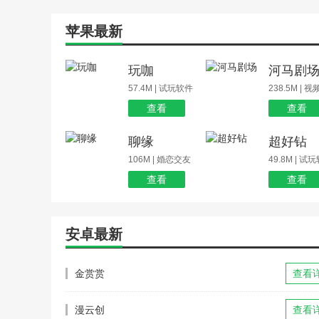
苹果最新
玩咖
河马剧
57.4M | 试玩软件
238.5M | 
查看
查看
聊缘
超好钻
106M | 婚恋交友
49.8M | 试
查看
查看
安卓最新
金赏赏
查看
漫云创
查看