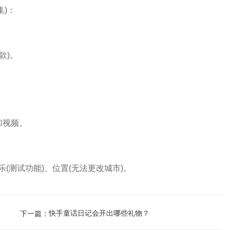
)：
款)。
和视频。
测试功能)、位置(无法更改城市)。
快手童话日记会开出哪些礼物？
下一篇：