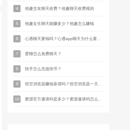
4
他趣交友聊天收费？他趣聊天收费规则
5
他趣女生聊天能赚多少？他趣怎么赚钱
6
心遇聊天要钱吗？心遇app聊天为什么要金币
7
爱聊怎么免费聊天？
8
快手怎么充值快币？
9
悟空浏览器赚钱靠谱吗？悟空浏览器一天能赚多少钱
10
蜜源官方邀请码是多少？蜜源邀请码怎么才能有？