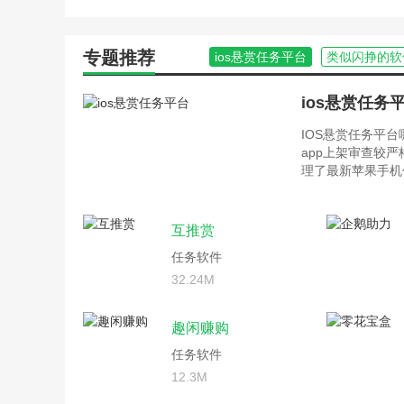
专题推荐
ios悬赏任务平台
类似闪挣的软
ios悬赏任务
IOS悬赏任务平
app上架审查较
理了最新苹果手机
互推赏
任务软件
32.24M
趣闲赚购
任务软件
12.3M